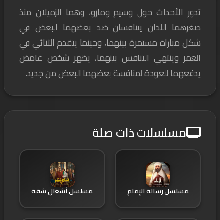
تدور الأحداث حول وسيم ومازو، وهما الزميلان منذ
صغرهما اللذان يتنافسان ضد بعضهما البعض في
شكل مباراة مستمرة بينهما، وحينما يتقدم الثنائي في
العمر وينتهي التنافس بينهما، يظهر شخص غامض
يدفعهما للعودة لمنافسة بعضهما البعض من جديد.
مسلسلات ذات صلة
مسلسل رسالة الإمام
مسلسل أشغال شقة