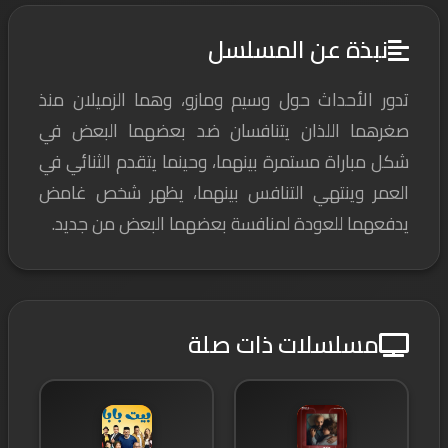
نبذة عن المسلسل
تدور الأحداث حول وسيم ومازو، وهما الزميلان منذ
صغرهما اللذان يتنافسان ضد بعضهما البعض في
شكل مباراة مستمرة بينهما، وحينما يتقدم الثنائي في
العمر وينتهي التنافس بينهما، يظهر شخص غامض
يدفعهما للعودة لمنافسة بعضهما البعض من جديد.
مسلسلات ذات صلة