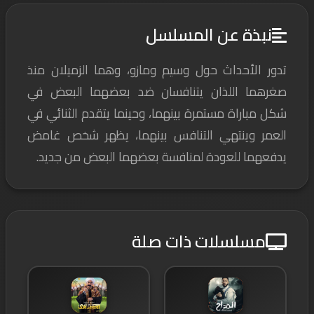
نبذة عن المسلسل
تدور الأحداث حول وسيم ومازو، وهما الزميلان منذ
صغرهما اللذان يتنافسان ضد بعضهما البعض في
شكل مباراة مستمرة بينهما، وحينما يتقدم الثنائي في
العمر وينتهي التنافس بينهما، يظهر شخص غامض
يدفعهما للعودة لمنافسة بعضهما البعض من جديد.
مسلسلات ذات صلة