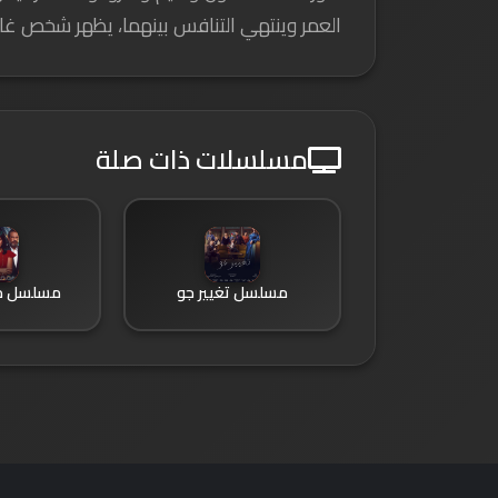
العمر وينتهي التنافس بينهما، يظهر شخص غ
مسلسلات ذات صلة
مسلسل تغيير جو
مسلسل م