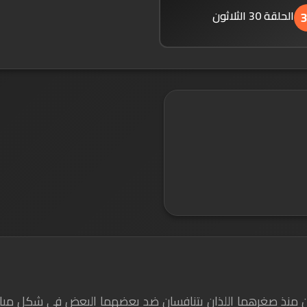
الحلقة 30 الثلاثون
ان منذ صغرهما اللذان يتنافسان ضد بعضهما البعض في شكل مباراة