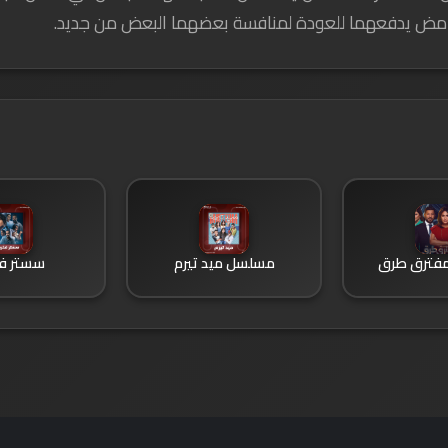
امض يدفعهما للعودة لمنافسة بعضهما البعض من جديد.
فترق طرق
مسلسل ميد تيرم
سستر فخ