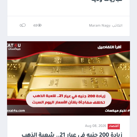
مباريات ودية
الكاتب :Maram Nagy
48
0
Aug 08, 2026
أقتصاد
زيادة 200 جنيه في عيار 21.. شعبة الذهب