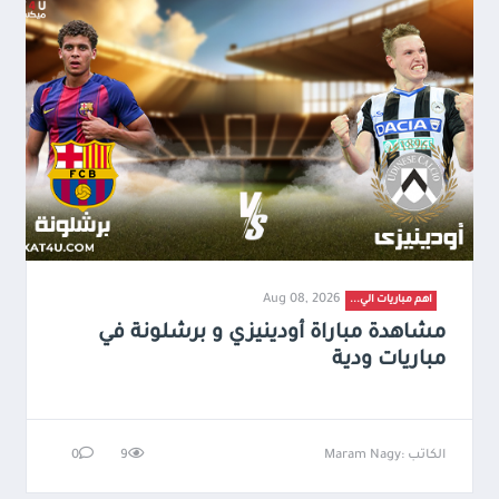
Aug 08, 2026
اهم مباريات الي...
مشاهدة مباراة أودينيزي و برشلونة في
مباريات ودية
الكاتب :Maram Nagy
9
0