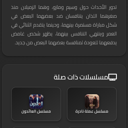
تدور الأحداث حول وسيم ومازو، وهما الزميلان منذ
صغرهما اللذان يتنافسان ضد بعضهما البعض في
شكل مباراة مستمرة بينهما، وحينما يتقدم الثنائي في
العمر وينتهي التنافس بينهما، يظهر شخص غامض
يدفعهما للعودة لمنافسة بعضهما البعض من جديد.
مسلسلات ذات صلة
مسلسل عملة نادرة
مسلسل العائدون