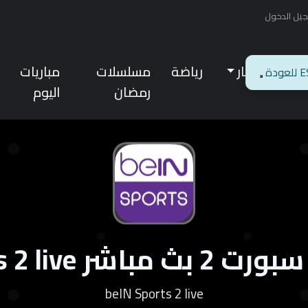
يل الدخول
ئيسية
أخبار
رياضة
مسلسلات
مباريات
رمضان
اليوم
 beIN Sports 2 live
beIN Sports 2 live