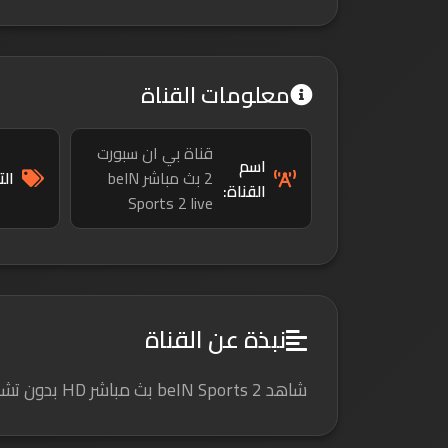
معلومات القناة
قناة بي ان سبورت
اسم
2 بث مباشر beIN
ال
القناة:
Sports 2 live
نبذة عن القناة
شاهد beIN Sports 2 بث مباشر HD بدون تشويش وبدون إعلانات، استمتع بأهم المباريات والبطولات العالمية بجودة عالية وتغطية حصرية لحظة بلحظة