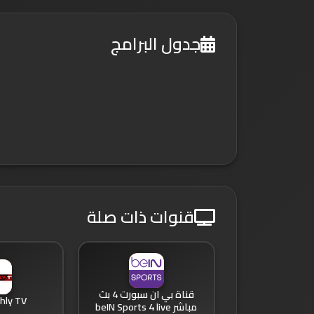
جدول البرامج
قنوات ذات صلة
قناة بي ان سبورت 4 بث
ALAhly TV
مباشر beIN Sports 4 live