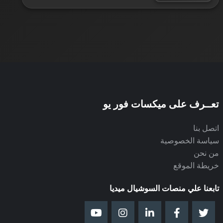
مسلسلات اجنبية
57
مسلسلات هندية
1
مسلسلات رمضان 2026
39
تعــرف على ميكسات فور يو
اتصل بنا
مسلسلات تركية
23
سياسة الخصوصية
من نحن
خريطة الموقع
Turkish Tv
1
تابعنا علي منصات السوشيال ميديا
برامج تليفزيونية
4