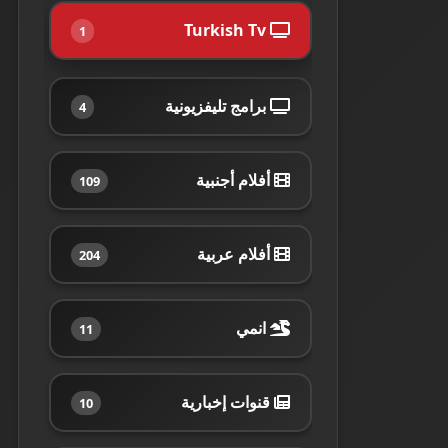
Turkish Tv
1
برامج تليفزيونية
4
أفلام أجنبية
109
أفلام عربية
204
انمي
11
قنوات إخبارية
10