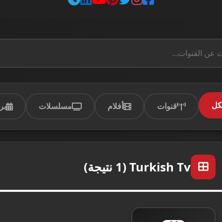
كل
قنوات
أفلام
مسلسلات
بر
Turkish Tv (1 نتيجة)