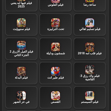
فيلم فيها ايه يعني
ساعة رضا
فيلم الفلوس
2025
أفلام أجنبية
109
أفلام عربية
204
فيلم تسليم اهالي
تحت الترابيزة
فيلم سنووايت
انمي
11
فيلم الفيل الازرق 2
فيلم قلب امه 2018
شمشون ودليلة
الجزء الثاني
قنوات إخبارية
10
فيلم ولاد رزق 3:
فيلم طير انت
فيلم البدلة
القاضية
قنوات أطفال
5
قنوات أفلام ودراما
48
فيلم السيستم
القصص
في عز الضهر