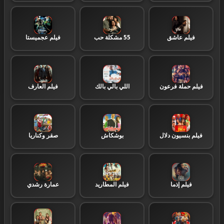
مسلسلات اجنبية
57
فيلم عاشق
55 مشكلة حب
فيلم عجميستا
مسلسلات هندية
1
فيلم حملة فرعون
اللي بالي بالك
فيلم العارف
مسلسلات رمضان 2026
39
مسلسلات تركية
23
فيلم بنسيون دلال
بوشكاش
صقر وكناريا
Turkish Tv
1
فيلم إذما
فيلم المطاريد
عمارة رشدي
برامج تليفزيونية
4