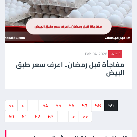
Feb 04, 2026
أقتصاد
مفاجأة قبل رمضان.. اعرف سعر طبق
البيض
<<
<
…
54
55
56
57
58
59
60
61
62
63
…
>
>>