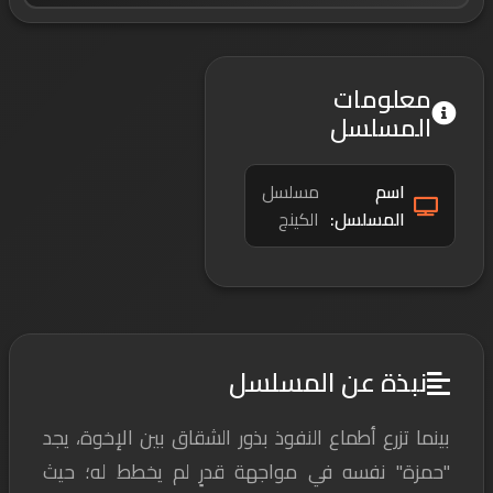
معلومات
المسلسل
اسم
مسلسل
المسلسل:
الكينج
نبذة عن المسلسل
بينما تزرع أطماع النفوذ بذور الشقاق بين الإخوة، يجد
"حمزة" نفسه في مواجهة قدرٍ لم يخطط له؛ حيث