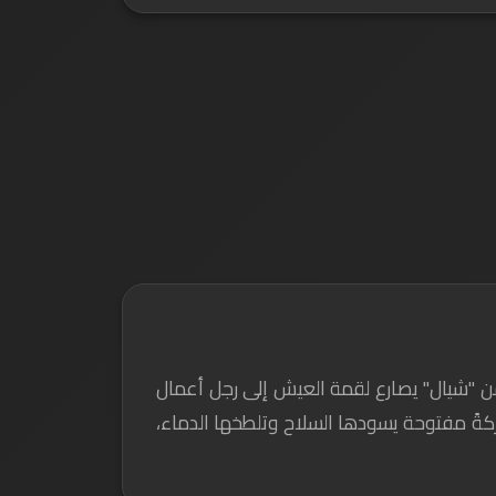
من "شيال" يصارع لقمة العيش إلى رجل أعمال
ركةً مفتوحة يسودها السلاح وتلطخها الدماء،