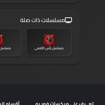
مسلسلات ذات صلة
مسلسل رأس الأفعى
مسلسل 
تعــرف على ميكسات فور يو
أقسام ال