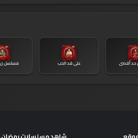
حد أقصى
على قد الحب
مسلسل ن ا
موقع
شاهد مسلسلات رمضان