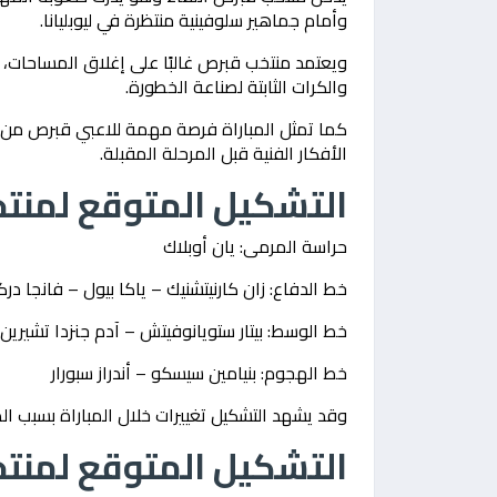
وأمام جماهير سلوفينية منتظرة في ليوبليانا.
ويعتمد منتخب قبرص غالبًا على إغلاق المساحات،
والكرات الثابتة لصناعة الخطورة.
كما تمثل المباراة فرصة مهمة للاعبي قبرص من 
الأفكار الفنية قبل المرحلة المقبلة.
التشكيل المتوقع لمنتخ
حراسة المرمى: يان أوبلاك
خط الدفاع: زان كارنيتشنيك – ياكا بيول – فانجا در
خط الوسط: بيتار ستويانوفيتش – آدم جنزدا تشير
خط الهجوم: بنيامين سيسكو – أندراز سبورار
وقد يشهد التشكيل تغييرات خلال المباراة بسبب الط
التشكيل المتوقع لمنت