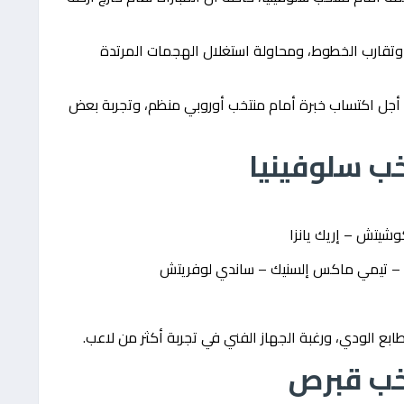
 وتقارب الخطوط، ومحاولة استغلال الهجمات المرتدة
أجل اكتساب خبرة أمام منتخب أوروبي منظم، وتجربة بعض
ب سلوفينيا
كوشيتش – إريك يانزا
ين – تيمي ماكس إلسنيك – ساندي لوفريتش
ابع الودي، ورغبة الجهاز الفني في تجربة أكثر من لاعب.
خب قبرص