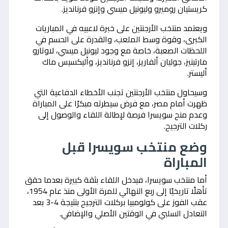
كريستيان روميرو وليونيل ميسي وإنزو فرنانديز.
ويعتمد منتخب الأرجنتين على خبرة لاعبيه في المباريات
الكبرى، وقوة وسط الملعب، والقدرة على الحسم في
اللحظات الصعبة، خاصة مع وجود ليونيل ميسي، لاوتارو
مارتينيز، جوليان ألفاريز، إنزو فرنانديز، وأليكسيس ماك
أليستر.
وسيحاول منتخب الأرجنتين تجنب الأخطاء الدفاعية التي
ظهرت أمام مصر، مع فرض سيطرته مبكرًا على المباراة
وعدم منح سويسرا فرصة لإطالة اللقاء والوصول إلى
ركلات الترجيح.
وضع منتخب سويسرا قبل
المباراة
أما منتخب سويسرا، فيدخل اللقاء بثقة كبيرة بعدما حقق
تأهلًا تاريخيًا إلى ربع النهائي للمرة الأولى منذ عام 1954،
عقب الفوز على كولومبيا بركلات الترجيح بنتيجة 4-3 بعد
التعادل السلبي في الوقتين الأصلي والإضافي.