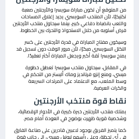
من المتوقع أن تكون مباراة سويسرا والأرجنتين صعبة
تكتيكيًا، لأن المنتخب السويسري يجيد إغلاق المساحات
واللعب بانضباط دفاعي كبير، بينما سيحاول منتخب الأرجنتين
فرض أسلوبه من خلال الاستحواذ والتحرك بين الخطوط.
وسيكون مفتاح المباراة في قدرة الأرجنتين على كسر
التكتل السويسري مبكرًا، لأن مرور الوقت دون تسجيل قد
يمنح سويسرا ثقة أكبر ويجعل المباراة أكثر تعقيدًا.
في المقابل، سيحاول منتخب سويسرا تعطيل خطورة
ميسي، ومنع إنزو فرنانديز وماك أليستر من التحكم في
وسط الملعب، مع الاعتماد على المرتدات السريعة
والكرات العرضية.
نقاط قوة منتخب الأرجنتين
يمتلك منتخب الأرجنتين خبرة كبيرة في الأدوار الإقصائية،
وشخصية قوية ظهرت بوضوح في العودة أمام مصر.
كما يتميز الفريق بوجود لاعبين قادرين على صناعة الفارق
في أي لحظة، وعلى رأسهم ليونيل ميسي، إلى جانب قوة