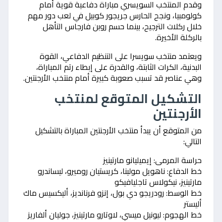
وقدم المنتخب السويسري مباراة دفاعية قوية أمام
كولومبيا، ونجح الحارس جريجور كوبيل في لعب دور مهم
خلال ركلات الترجيح، بينما حسم روبن فارجاس التأهل
بالركلة الأخيرة.
ويعتمد منتخب سويسرا على التنظيم الدفاعي، القوة
البدنية، الكرات الثابتة، والقدرة على إبطاء رتم المباراة،
وهي عناصر قد تسبب صعوبة كبيرة أمام منتخب الأرجنتين.
التشكيل المتوقع لمنتخب
الأرجنتين
من المتوقع أن يبدأ منتخب الأرجنتين المباراة بالتشكيل
التالي:
حراسة المرمى: إيميليانو مارتينيز
خط الدفاع: ناهويل مولينا، كريستيان روميرو، ليساندرو
مارتينيز، نيكولاس تاجليافيكو
خط الوسط: رودريجو دي بول، إنزو فرنانديز، أليكسيس ماك
أليستر
خط الهجوم: ليونيل ميسي، لاوتارو مارتينيز، جوليان ألفاريز