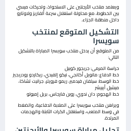
ويعتمد منتخب الأرجنتين على الاستحواذ، وتحركات ميسي
بين الخطوط، مع محاولة استغلال سرعة ألفاريز ولاوتارو
داخل منطقة الجزاء.
التشكيل المتوقع لمنتخب
سويسرا
من المتوقع أن يدخل منتخب سويسرا المباراة بالتشكيل
التالي:
حراسة المرمى: جريجور كوبيل
خط الدفاع: مانويل أكانجي، نيكو إلفيدي، ريكاردو رودريجيز
خط الوسط: سيلفان فيدمير، ريمو فرويلر، جرانيت تشاكا،
ميشيل أيبيشر
خط الهجوم: دان ندوي، روبن فارجاس، بريل إمبولو
ويراهن منتخب سويسرا على الصلابة الدفاعية، والضغط
في وسط الملعب، واستغلال الكرات الثابتة والهجمات
المرتدة.
تحليل مباراة سويسرا والأرجنتين