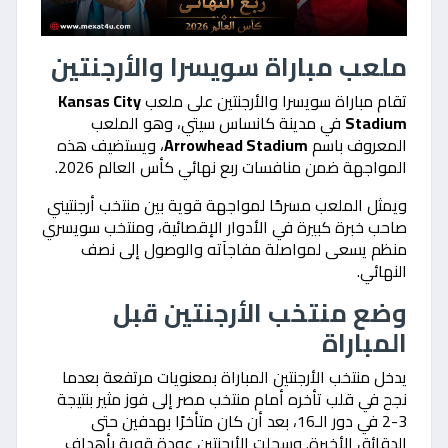
ملعب مباراة سويسرا والأرجنتين
تقام مباراة سويسرا والأرجنتين على ملعب
Kansas City
Stadium
في مدينة كانساس سيتي، وهو الملعب
المعروف باسم
Arrowhead Stadium
، ويستضيف هذه
المواجهة ضمن منافسات ربع نهائي كأس العالم 2026.
ويمثل الملعب مسرحًا لمواجهة قوية بين منتخب أرجنتيني
صاحب خبرة كبيرة في الأدوار الإقصائية، ومنتخب سويسري
منظم يسعى لمواصلة مفاجآته والوصول إلى نصف
النهائي.
وضع منتخب الأرجنتين قبل
المباراة
يدخل منتخب الأرجنتين المباراة بمعنويات مرتفعة بعدما
نجح في قلب تأخره أمام منتخب مصر إلى فوز مثير بنتيجة
3-2 في دور الـ16، بعد أن كان متأخرًا بهدفين حتى
الدقائق الأخيرة. وسجلت الأرجنتين عودة قوية بأهداف