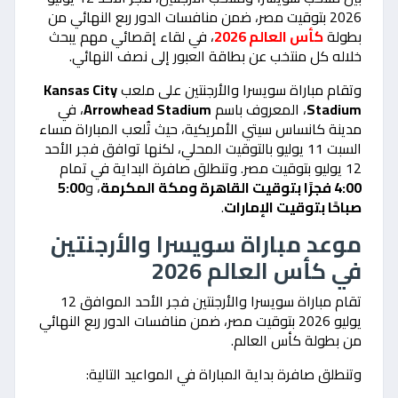
2026 بتوقيت مصر، ضمن منافسات الدور ربع النهائي من
بطولة
كأس العالم 2026
، في لقاء إقصائي مهم يبحث
خلاله كل منتخب عن بطاقة العبور إلى نصف النهائي.
وتقام مباراة سويسرا والأرجنتين على ملعب
Kansas City
Stadium
، المعروف باسم
Arrowhead Stadium
، في
مدينة كانساس سيتي الأمريكية، حيث تُلعب المباراة مساء
السبت 11 يوليو بالتوقيت المحلي، لكنها توافق فجر الأحد
12 يوليو بتوقيت مصر. وتنطلق صافرة البداية في تمام
4:00 فجرًا بتوقيت القاهرة ومكة المكرمة
، و
5:00
صباحًا بتوقيت الإمارات
.
موعد مباراة سويسرا والأرجنتين
في كأس العالم 2026
تقام مباراة سويسرا والأرجنتين فجر الأحد الموافق 12
يوليو 2026 بتوقيت مصر، ضمن منافسات الدور ربع النهائي
من بطولة كأس العالم.
وتنطلق صافرة بداية المباراة في المواعيد التالية: