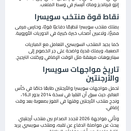
إنزو فرنانديز وماك أليستر في وسط الملعب.
نقاط قوة منتخب سويسرا
يمتلك منتخب سويسرا تنظيمًا دفاعيًا قويًا، وحارس مرمى
مميزًا، ولاعبين أصحاب خبرة كبيرة في الدوريات الأوروبية.
كما يجيد المنتخب السويسري التعامل مع المباريات
الصعبة، ويملك قدرة واضحة على جر الخصوم إلى
سيناريوهات مرهقة مثل الوقت الإضافي وركلات الترجيح.
تاريخ مواجهات سويسرا
والأرجنتين
تحمل مواجهات سويسرا والأرجنتين طابعًا خاصًا في كأس
العالم، حيث سبق أن التقيا في نسخة 2014 بدور الـ16،
ونجح منتخب الأرجنتين وقتها في الفوز بصعوبة بعد وقت
إضافي.
وتأتي مواجهة 2026 لتجدد الصدام بين منتخب أرجنتيني
يبحث عن مواصلة الدفاع عن لقبه، ومنتخب سويسري يريد