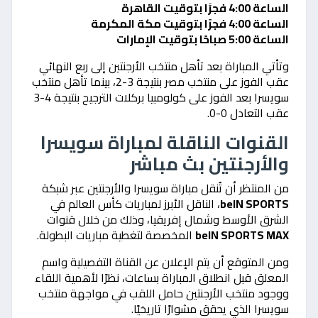
الساعة 4:00 فجرًا بتوقيت القاهرة
الساعة 4:00 فجرًا بتوقيت مكة المكرمة
الساعة 5:00 صباحًا بتوقيت الإمارات
وتأتي المباراة بعد تأهل منتخب الأرجنتين إلى ربع النهائي
عقب الفوز على منتخب مصر بنتيجة 3-2، بينما تأهل منتخب
سويسرا بعد الفوز على كولومبيا بركلات الترجيح بنتيجة 4-3
عقب التعادل 0-0.
القنوات الناقلة لمباراة سويسرا
والأرجنتين بث مباشر
من المنتظر أن تُنقل مباراة سويسرا والأرجنتين عبر شبكة
beIN SPORTS
، الناقل الأبرز لمباريات كأس العالم في
الشرق الأوسط وشمال إفريقيا، وذلك من خلال قنوات
beIN SPORTS MAX
المخصصة لتغطية مباريات البطولة.
ومن المتوقع أن يتم الإعلان عن القناة التفصيلية واسم
المعلق قبل انطلاق المباراة بساعات، نظرًا لأهمية اللقاء
ووجود منتخب الأرجنتين حامل اللقب في مواجهة منتخب
سويسرا الذي يحقق مشوارًا تاريخيًا.