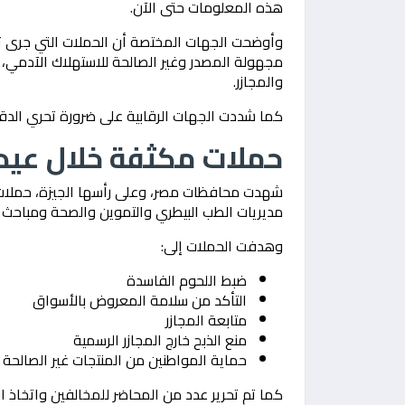
هذه المعلومات حتى الآن.
وأوضحت الجهات المختصة أن الحملات التي جرى ت
مجهولة المصدر وغير الصالحة للاستهلاك الآدمي،
والمجازر.
كما شددت الجهات الرقابية على ضرورة تحري الدقة 
حملات مكثفة خلال عيد
شهدت محافظات مصر، وعلى رأسها الجيزة، حملات رق
مديريات الطب البيطري والتموين والصحة ومباحث ا
وهدفت الحملات إلى:
ضبط اللحوم الفاسدة
التأكد من سلامة المعروض بالأسواق
متابعة المجازر
منع الذبح خارج المجازر الرسمية
حماية المواطنين من المنتجات غير الصالحة
كما تم تحرير عدد من المحاضر للمخالفين واتخاذ الإج