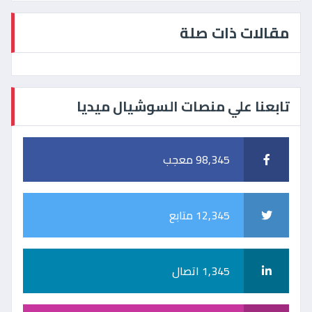
مقالات ذات صلة
تابعنا علي منصات السوشيال ميديا
98,345 معجب
12,345 متابع
1,345 اتصال