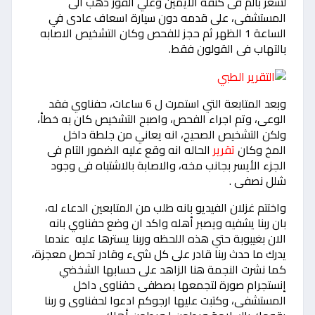
لشعر بالم فى كتفه الايمين وعلي الفور ذهب الى
المستشفى، على قدمه دون سيارة اسعاف عادى في
الساعة 1 الظهر ثم حجز للفحص وكان التشخيص الاصابه
بالتهاب فى القولون فقط.
وبعد المتابعة التي استمرت ل 6 ساعات، حفناوي فقد
الوعى، وتم اجراء الفحص، واصبح التشخيص كان به خطأ،
ولكن التشخيص الصحيح، انه يعاني من جلطة داخل
المخ وكان
تقرير
الحاله انه وقع عليه الضمور التام فى
الجزء الأيسر بجانب مخه، والاصابة بالاشتباه فى وجود
شلل نصفى .
واختتم غزلان الفيديو بانه طلب من المتابعين الدعاء له،
بان ربنا يشفيه ويصبر أهله واكد ان وضع حفناوي بانه
الان بغيبوبة حتي هذه اللحظه وربنا يسترها عليه عندما
يدرك ما حدث ربنا قادر على كل شىء وقادر تحصل معجزة،
كما نشرت النجمة هنا الزاهد على حسابها الشخضي
إنستجرام صورة لتجمعها بصطفى حفناوى داخل
المستشفى، وكتبت عليها ارجوكم ادعوا لحفناوى و ربنا