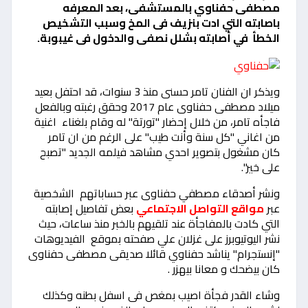
مصطفى حفناوي بالمستشفى، بعد المعرفه
باصابته التي ادت بنزيف فى المخ
وسبب التشخيص
الخطأ في أصابته بشلل نصفى والدخول فى غيبوبة.
ويذكر ان الفنان تامر حسنى منذ 3 سنوات، قد احتفل بعيد
ميلاد مصطفى حفناوى عام 2017 وحقق رغبته وبالفعل
فاجأه تامر، من خلال إحضار "تورتة" له وقام بلغناء اغنية
من اغاني "كل سنة وأنت طيب" على الرغم من ان تامر
كان مشغول بتصوير احدي مشاهد فيلمه الجديد "تصبح
على خير".
ونشر أصدقاء مصطفي حفناوى عبر حساباتهم الشخصية
عبر
مواقع التواصل الاجتماعي
بعض تفاصيل إصابته
التي كادت بالمفاجأة عند تلقيهم بالخبر منذ ساعات، حيث
نشر اليوتيوبرز على غزلان علي صفحته بموقع الفيديوهات
"إنستجرام" يناشد حفناوي قائلا صديقى مصطفى حفناوى
كان بيضحك و معانا بيهزر .
وشاء القدر فجأة اصيب بمغص فى اسفل بطنه وكذلك