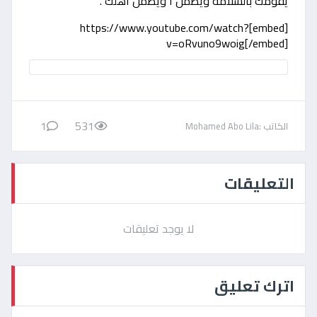
يقومك بالسلامة ويطمن ا ويطمن أهلك .
[embed]https://www.youtube.com/watch?
v=oRvuno9woig[/embed]
1
531
الكاتب :Mohamed Abo Lila
التعليقات
لا يوجد تعليقات
اترك تعليق