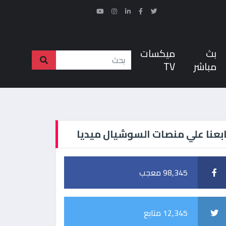
بث
ميكسات
مباشر
TV
بعنا علي منصات السوشيال ميديا
98,345 معجب
12,345 متابع