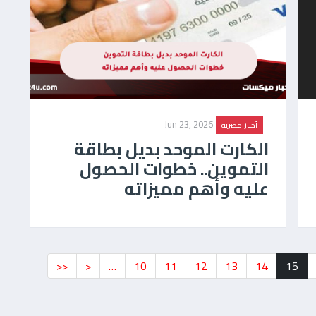
Jun 23, 2026
أخبار-مصرية
الكارت الموحد بديل بطاقة
التموين.. خطوات الحصول
عليه وأهم مميزاته
<<
<
…
10
11
12
13
14
15