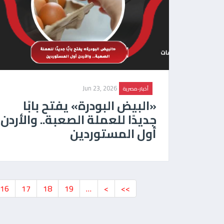
Jun 23, 2026
أخبار-مصرية
«البيض البودرة» يفتح بابًا
جديدًا للعملة الصعبة.. والأردن
أول المستوردين
16
17
18
19
…
>
>>