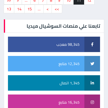
<<
<
…
6
7
8
9
10
11
12
13
14
15
…
>
>>
تابعنا علي منصات السوشيال ميديا
98,345 معجب
12,345 متابع
1,345 اتصال
16,345 متابع