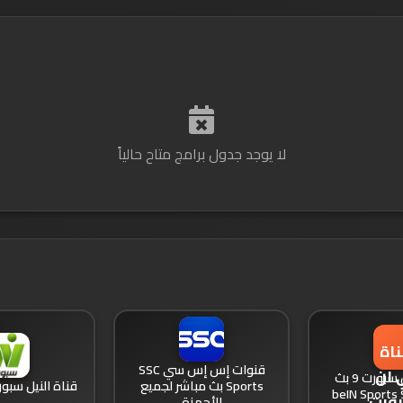
لا يوجد جدول برامج متاح حالياً
قنوات إس إس سي SSC
قناة بي ان سبورت 9 بث
Sports بث مباشر لجميع
قناة النيل سبو
الأجهزة