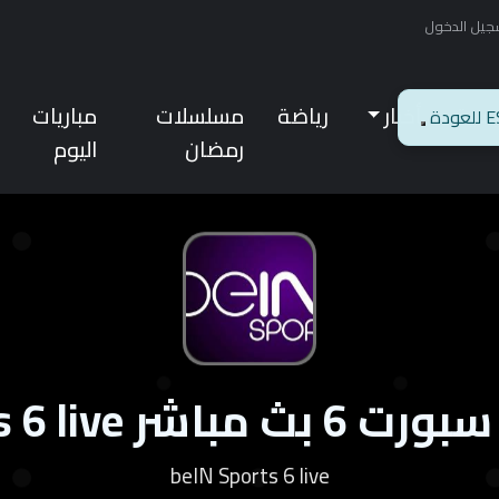
جيل الدخول
ئيسية
أخبار
رياضة
مسلسلات
مباريات
رمضان
اليوم
 beIN Sports 6 live
beIN Sports 6 live