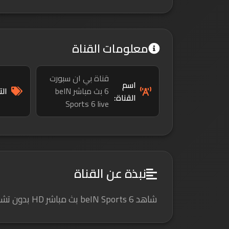
معلومات القناة
قناة بي ان سبورت
اسم
6 بث مباشر beIN
ال
القناة:
Sports 6 live
نبذة عن القناة
شاهد beIN Sports 6 بث مباشر HD بدون تشويش وبدون إعلانات، استمتع بأهم المباريات والبطولات العالمية بجودة عالية وتغطية حصرية لحظة بلحظة