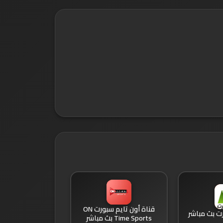
قناة أون تايم سبورت ON
رت بث مباشر
Time Sports بث مباشر