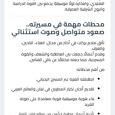
التقليدي، وابتكاره لونًا موسيقيًا يجمع بين القوة الدرامية
والروح الشرقية العميقة.
محطات مهمة في مسيرته..
صعود متواصل وصوت استثنائي
تألق ملحم بركات في أكثر من مجال: الغناء، التلحين،
والعزف.
وقدم أعمالًا جمعت بين العاطفة والشغف والقوة
المسرحية، مما جعله مختلفًا عن باقي الفنانين.
من أهم محطاته:
انطلاقته الفنية عبر المسرح الرحباني.
تقديم ألحان لكبار المطربين في لبنان والعالم العربي.
بناء هوية موسيقية قوية معتمدة على صوته
الفريد.
تأدية أعمال وطنية اعتُبرت من روائع الفن اللبناني.