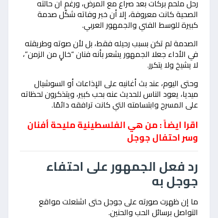
رحل ملحم بركات بعد صراع مع المرض، ورغم أن حالته
الصحية كانت معروفة، إلا أن خبر وفاته شكّل صدمة
كبيرة للوسط الفني والجمهور العربي.
الصدمة لم تكن بسبب رحيله فقط، بل لأن صوته وطريقته
في الأداء جعلا الجمهور يشعر بأنه فنان “خالٍ من الزمن”،
لا يشيخ ولا يتكرر.
وحتى اليوم، عند بث أغانيه على الإذاعات أو السوشيال
ميديا، يعود الناس للحديث عنه بحب كبير، ويتذكرون لحظاته
على المسرح وابتسامته التي كانت ترافقه دائمًا.
اقرا ايضاً : من هي الفلسطينية مليحة أفنان
وسر احتفال جوجل
رد فعل الجمهور على احتفاء
جوجل به
ما إن ظهرت صورته على جوجل حتى اشتعلت مواقع
التواصل برسائل الحب والحنين.