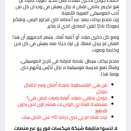
احتفاء جوجل بذكرى ميلاده ليس مجرد صورة عابرة، بل
هو تكريم عالمي لفنان لا يزال يعيش في وجدان كل من
أحب الموسيقى العربية الأصيلة.
إرث ملحم بركات يمتد عبر أعماله التي تتجاوز الزمن، وتقدّم
نموذجًا نادرًا للفن الصادق الذي لا يتكرر.
ومع كل ذكرى ميلاد أو أغنية تُعاد، يشعر الجمهور أن هذا
الفنان لم يرحل فعليًا، بل ترك جزءًا منه يعيش في كل لحن
وكلمة وصوت.
ملحم بركات سيظل علامة فارقة في تاريخ الموسيقى،
وفنانًا صنع مدرسة موسيقية لا تزال تُدرّس وتُلهم حتى
يومنا هذا.
من هي الفلسطينية مليحة أفنان وسر احتفال
جوجل
جوجل يحتفي بميلاد أليفة رفعت فمن هي؟
مشاهدة قناة زي الوان بث مباشر اون لاين بدون
تقطيع
تردد قناه ام بي سي دراما HD على النايل سات
لا تنسوا متابعة شبكة ميكسات فور يو عبر منصات