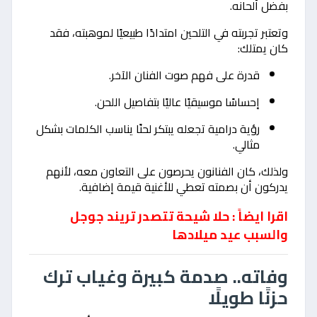
بفضل ألحانه.
وتعتبر تجربته في التلحين امتدادًا طبيعيًا لموهبته، فقد
كان يمتلك:
قدرة على فهم صوت الفنان الآخر.
إحساسًا موسيقيًا عاليًا بتفاصيل اللحن.
رؤية درامية تجعله يبتكر لحنًا يناسب الكلمات بشكل
مثالي.
ولذلك، كان الفنانون يحرصون على التعاون معه، لأنهم
يدركون أن بصمته تعطي للأغنية قيمة إضافية.
اقرا ايضاً : حلا شيحة تتصدر تريند جوجل
والسبب عيد ميلادها
وفاته.. صدمة كبيرة وغياب ترك
حزنًا طويلًا