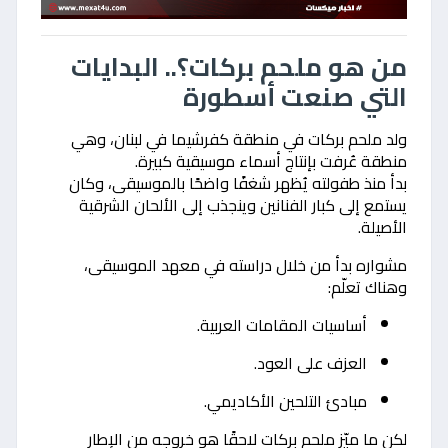
من هو ملحم بركات؟.. البدايات
التي صنعت أسطورة
ولد ملحم بركات في منطقة كفرشيما في لبنان، وهي
منطقة عُرفت بإنتاج أسماء موسيقية كبيرة.
بدأ منذ طفولته يُظهر شغفًا واضحًا بالموسيقى، وكان
يستمع إلى كبار الفنانين وينجذب إلى الألحان الشرقية
الأصيلة.
مشواره بدأ من خلال دراسته في معهد الموسيقى،
وهناك تعلّم:
أساسيات المقامات العربية.
العزف على العود.
مبادئ التلحين الأكاديمي.
لكن ما ميّز ملحم بركات لاحقًا هو خروجه من الإطار