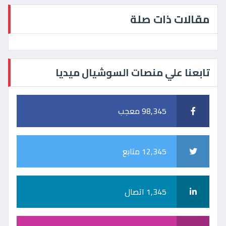
مقالات ذات صلة
تابعنا علي منصات السوشيال ميديا
98,345 معجب
12,345 متابع
1,345 اتصال