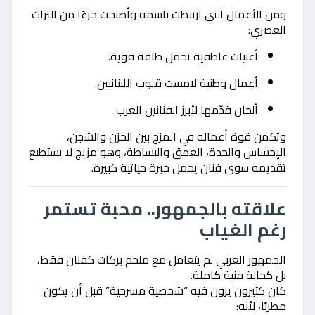
ومن الأعمال التي ارتبطت باسمه وأصبحت جزءًا من التراث
العصري:
أغنيات عاطفية تحمل طاقة قوية.
أعمال وطنية لامست قلوب اللبنانيين.
ألحان قدّمها لأبرز الفنانين العرب.
وتكمن قوة أعماله في المزج بين الحزن والشجن،
الإحساس والحدة، العمق والبساطة، وهو مزيج لا يستطيع
تقديمه سوى فنان يحمل خبرة حياتية كبيرة.
علاقته بالجمهور.. محبة تستمر
رغم الغياب
الجمهور العربي لم يتعامل مع ملحم بركات كفنان فقط،
بل كحالة فنية كاملة.
كان كثيرون يرون فيه “شخصية مسرحية” قبل أن يكون
مطربًا، لأنه: