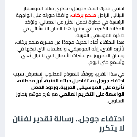
احتفى محرك البحث «جوجل» بذكرى ميلاد الموسيقار
اللبناني الراحل
ملحم بركات
، واضعًا صورته على الواجهة
الرئيسية في خطوة تحمل الكثير من المعاني، وتؤكد
المكانة الكبيرة التي يحتلها هذا الفنان الاستثنائي في
ذاكرة الموسيقى العربية.
هذا الاحتفاء أعاد الحديث مجددًا عن مسيرة ملحم بركات،
تأثيره الفني، إرثه الموسيقي، والعلامات التي تركها في
وجدان الجمهور عبر عشرات الأعمال التي لا تزال تُغنى
وتُسمع حتى اليوم.
في هذا التقرير، ووفقًا للنموذج المطلوب، نستعرض
سبب
احتفاء جوجل به، تفاصيل حياته الفنية، أبرز محطاته،
تأثيره على الموسيقى العربية، وردود الفعل
الواسعة على التكريم العالمي
مع شرح موسّع يتجاوز
العناوين.
احتفاء جوجل.. رسالة تقدير لفنان
لا يتكرر