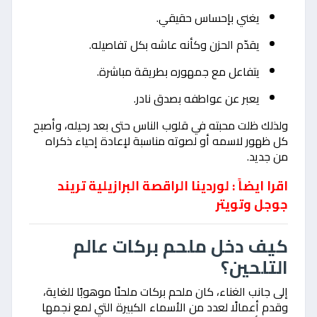
يغني بإحساس حقيقي.
يقدّم الحزن وكأنه عاشه بكل تفاصيله.
يتفاعل مع جمهوره بطريقة مباشرة.
يعبر عن عواطفه بصدق نادر.
ولذلك ظلت محبته في قلوب الناس حتى بعد رحيله، وأصبح
كل ظهور لاسمه أو لصوته مناسبة لإعادة إحياء ذكراه
من جديد.
اقرا ايضاً : لوردينا الراقصة البرازيلية تريند
جوجل وتويتر
كيف دخل ملحم بركات عالم
التلحين؟
إلى جانب الغناء، كان ملحم بركات ملحنًا موهوبًا للغاية،
وقدم أعمالًا لعدد من الأسماء الكبيرة التي لمع نجمها