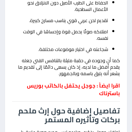
الحفاظ على الطرب الأصيل دون الانزلاق نحو
الأعمال السطحية.
تقديم لحن عربي قوي يناسب مسارح كبيرة.
امتلاكه صوتًا يحمل قوة وإحساسًا في الوقت
نفسه.
شجاعته في اختيار موضوعات مختلفة.
كما أن وجوده في حقبة مليئة بالتنافس الفني جعله
يقدم أفضل ما لديه، إذ كان يسعى دائمًا إلى تقديم ما
يشعر أنه يليق باسمه وبالجمهور.
اقرا ايضاً : جوجل يحتفل بالكاتب بوريس
باسترناك
تفاصيل إضافية حول إرث ملحم
بركات وتأثيره المستمر