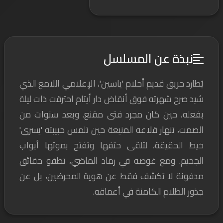
نبذة عن المسلسل
يُطارد حريق قديم أحلام 'ياسين'، الإعلامي اللامع الذي
شيد صرح شهرته فوق أنقاض دار أيتام احترقت ذات ليلة
بفعله، حين كان مجرد فتى مقنع. وبعد سنوات من
الصمت، تنهار قلاعه المنيعة حين تلمس حبيبته 'يسرى'
خيط الحقيقة، لتلقى حتفها وتفتح بموتها أبواب
الجحيم. ومع غوصه في رماد الماضي، تطفو حقائق
مدفونة لا تكشف فقط عن هوية المحرضين، بل عن
جذور الظلام الكامنة في أعماقه.