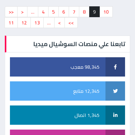
<<
<
…
4
5
6
7
8
9
10
11
12
13
…
>
>>
تابعنا علي منصات السوشيال ميديا
98,345 معجب
12,345 متابع
1,345 اتصال