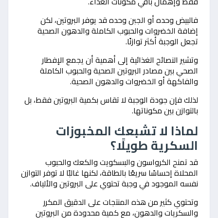
فقط وإهمال باقي مكونات الغذاء.
فالبيض وحده أو الجبن وحده قد يوفر البروتين، لكن
إضافة الخضروات والحبوب الكاملة والدهون الصحية
تجعل الوجبة أكثر توازنًا.
وتشير النصائح الغذائية إلى أهمية أن يجمع الإفطار
الصحي بين مصادر البروتين الصحية والحبوب الكاملة
والفاكهة أو الخضروات والدهون الصحية.
لذلك فإن جودة الوجبة لا تقاس بكمية البروتين فقط، بل
بالتوازن بين مكوناتها.
لماذا لا تشبعك المخبوزات
السكرية طويلًا؟
قد تمنح الكرواسون والبسكويت والكعك والحبوب
المحلاة إحساسًا سريعًا بالطاقة، لكنها غالبًا لا توفر التوازن
نفسه الموجود في وجبة تحتوي على البروتين والألياف.
وتحتوي كثير من هذه المنتجات على الدقيق المكرر
والسكريات والدهون، مع كمية محدودة من البروتين