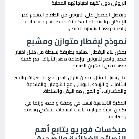
البروتين دون تقييم احتياجاتهم الفعلية.
ويفضل الحصول على البروتين من الطعام المتنوع قدر
الإمكان، واستخدام المكملات فقط عند وجود حاجة
واضحة وبعد استشارة مختص.
نموذج لإفطار متوازن ومشبع
يمكن بناء الإفطار المشبع بطريقة بسيطة من خلال اختيار
مصدر واضح للبروتين، وإضافة مصدر للألياف، مع كمية
معتدلة من الدهون الصحية.
على سبيل المثال، يمكن تناول البيض مع الخضروات والخبز
الكامل، أو الزبادي اليوناني مع الشوفان والفاكهة
والمكسرات، أو الفول مع البيض والسلطة.
الفكرة الأساسية ليست في وصفة واحدة، وإنما في
تكوين وجبة متوازنة تناسب احتياجات الشخص وذوقه
وميزانيته.
ميكسات فور يو يتابع أهم
النصائح الغذائية والصحية