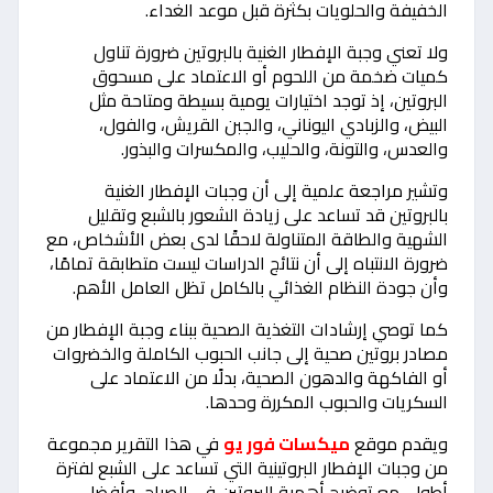
الخفيفة والحلويات بكثرة قبل موعد الغداء.
ولا تعني وجبة الإفطار الغنية بالبروتين ضرورة تناول
كميات ضخمة من اللحوم أو الاعتماد على مسحوق
البروتين، إذ توجد اختيارات يومية بسيطة ومتاحة مثل
البيض، والزبادي اليوناني، والجبن القريش، والفول،
والعدس، والتونة، والحليب، والمكسرات والبذور.
وتشير مراجعة علمية إلى أن وجبات الإفطار الغنية
بالبروتين قد تساعد على زيادة الشعور بالشبع وتقليل
الشهية والطاقة المتناولة لاحقًا لدى بعض الأشخاص، مع
ضرورة الانتباه إلى أن نتائج الدراسات ليست متطابقة تمامًا،
وأن جودة النظام الغذائي بالكامل تظل العامل الأهم.
كما توصي إرشادات التغذية الصحية ببناء وجبة الإفطار من
مصادر بروتين صحية إلى جانب الحبوب الكاملة والخضروات
أو الفاكهة والدهون الصحية، بدلًا من الاعتماد على
السكريات والحبوب المكررة وحدها.
ويقدم موقع
ميكسات فور يو
في هذا التقرير مجموعة
من وجبات الإفطار البروتينية التي تساعد على الشبع لفترة
أطول، مع توضيح أهمية البروتين في الصباح، وأفضل