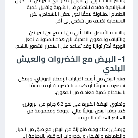
وتشير الأبحاث إلى أن تناول إفطار غني بالبروتين قد يكون
استراتيجية مفيدة للتحكم في الشهية وتقليل كمية
الطعام المتناولة لاحقًا لدى بعض الأشخاص، لكن
الاستجابة تختلف من شخص إلى آخر.
والنتيجة الأفضل غالبًا تأتي من الجمع بين البروتين
والألياف والدهون الصحية، لأن هذه المكونات تجعل
الوجبة أكثر توازنًا وقد تساعد على استمرار الشعور بالشبع.
1- البيض مع الخضروات والعيش
البلدي
يعتبر البيض من أبسط اختيارات الإفطار البروتيني، ويمكن
تحضيره مسلوقًا أو كعجة بالخضروات أو مخفوقًا
باستخدام كمية معتدلة من الدهون.
وتحتوي البيضة الكبيرة على نحو 6.2 جرام من البروتين،
كما يوفر البيض بروتينًا عالي الجودة ومجموعة من
العناصر الغذائية المهمة.
ويمكن إعداد وجبة متوازنة من البيض مع طبق من الخيار
والطماطم والفلفل والخضروات الورقية، بالإضافة إلى