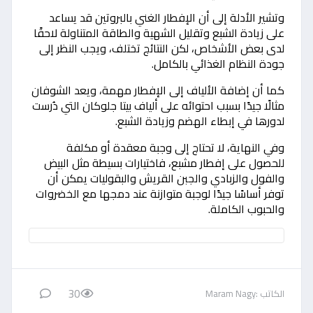
وتشير الأدلة إلى أن الإفطار الغني بالبروتين قد يساعد
على زيادة الشبع وتقليل الشهية والطاقة المتناولة لاحقًا
لدى بعض الأشخاص، لكن النتائج تختلف، ويجب النظر إلى
جودة النظام الغذائي بالكامل.
كما أن إضافة الألياف إلى الإفطار مهمة، ويعد الشوفان
مثالًا جيدًا بسبب احتوائه على ألياف بيتا جلوكان التي دُرست
لدورها في إبطاء الهضم وزيادة الشبع.
وفي النهاية، لا تحتاج إلى وجبة معقدة أو مكلفة
للحصول على إفطار مشبع، فاختيارات بسيطة مثل البيض
والفول والزبادي والجبن القريش والبقوليات يمكن أن
توفر أساسًا جيدًا لوجبة متوازنة عند دمجها مع الخضروات
والحبوب الكاملة.
30
الكاتب :Maram Nagy