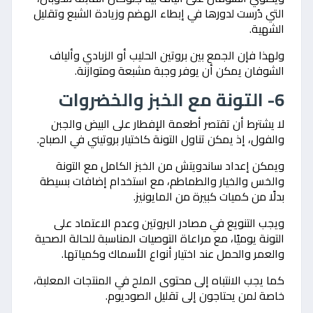
التي دُرست لدورها في إبطاء الهضم وزيادة الشبع وتقليل
الشهية.
ولهذا فإن الجمع بين بروتين الحليب أو الزبادي وألياف
الشوفان يمكن أن يوفر وجبة مشبعة ومتوازنة.
6- التونة مع الخبز والخضروات
لا يشترط أن تقتصر أطعمة الإفطار على البيض والجبن
والفول، إذ يمكن تناول التونة كاختيار بروتيني في الصباح.
ويمكن إعداد ساندويتش من الخبز الكامل مع التونة
والخس والخيار والطماطم، مع استخدام إضافات بسيطة
بدلًا من كميات كبيرة من المايونيز.
ويجب التنويع في مصادر البروتين وعدم الاعتماد على
التونة يوميًا، مع مراعاة التوصيات المناسبة للحالة الصحية
والعمر والحمل عند اختيار أنواع الأسماك وكمياتها.
كما يجب الانتباه إلى محتوى الملح في المنتجات المعلبة،
خاصة لمن يحتاجون إلى تقليل الصوديوم.