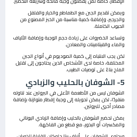
الإفطار، خاصة لمن يفضلون وجبة مالحة وسريعة التحضير.
ويمكن تقديم الجبن مع الطماطم والخيار والفلفل
والجرجير، وإضافة كمية مناسبة من الخبز المصنوع من
الحبوب الكاملة.
وتساعد الخضروات على زيادة حجم الوجبة وإضافة الألياف
والماء والفيتامينات والمعادن.
لكن يجب الانتباه إلى كمية الصوديوم في أنواع الجبن
المختلفة، خاصة لدى الأشخاص الذين يحتاجون إلى تقليل
الملح بناءً على توصيات الطبيب.
5- الشوفان بالحليب والزبادي
الشوفان ليس من الأطعمة الأعلى في البروتين عند تناوله
منفردًا، لكن يمكن تحويله إلى وجبة إفطار متوازنة بإضافة
مصادر أخرى للبروتين.
يمكن تحضير الشوفان بالحليب وإضافة الزبادي اليوناني
والمكسرات أو البذور، مع قطع من الفاكهة.
ويحتوي الشوفان على ألياف بيتا جلوكان القابلة للذوبان،