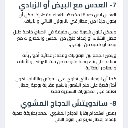
7- العدس مع البيض أو الزبادي
العدس ليس طعامًا مخصصًا للغداء فقط، إذ يمكن أن
يكون جزءًا من إفطار غني بالبروتين النباتي والألياف.
ويمكن تناول شوربة عدس خفيفة في الصباح، خاصة خلال
فصل الشتاء، أو إعداد طبق من العدس والخضروات مع
بيضة أو كمية من الزبادي.
ويتميز الجمع بين البقوليات ومصادر غذائية أخرى بأنه
يساعد على بناء وجبة متنوعة من حيث البروتين والألياف
والعناصر الغذائية.
كما أن الوجبات التي تحتوي على البروتين والألياف تكون
أكثر قدرة على منح الشعور بالشبع مقارنة بوجبة إفطار
تعتمد على المخبوزات السكرية فقط.
8- ساندويتش الدجاج المشوي
يمكن استخدام بقايا الدجاج المشوي المعد بطريقة صحية
لإعداد إفطار سريع في اليوم التالي.