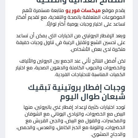
يقدم موقع
ميكسات فور يو
متابعة مستمرة لأهم
الموضوعات المتعلقة بالصحة والتغذية، مع تقديم أفكار
تساعد على اختيار وجبات يومية أكثر توازنًا.
ويعد الإفطار البروتيني من الخيارات التي يمكن أن تساعد
على تحسين الشبع وتقليل الرغبة في تناول وجبات خفيفة
متكررة لدى بعض الأشخاص.
لكن أفضل النتائج تأتي عند الجمع بين البروتين والألياف
والخضروات والحبوب الكاملة والدهون الصحية، مع اختيار
الكميات المناسبة للاحتياجات الفردية.
وجبات إفطار بروتينية تبقيك
شبعان طوال اليوم
توجد اختيارات كثيرة لإعداد إفطار غني بالبروتين، منها
البيض مع الخضروات، والزبادي اليوناني مع الشوفان
والمكسرات، والفول مع البيض، والجبن القريش مع
الخضروات، والتونة مع الخبز الكامل، والعدس، والحمص،
والدجاج المشوي.