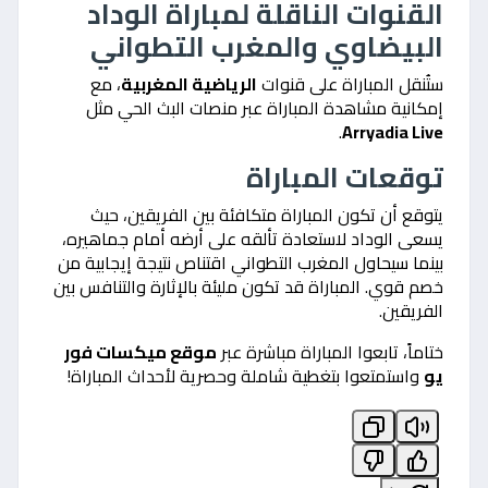
القنوات الناقلة لمباراة الوداد
البيضاوي والمغرب التطواني
ستُنقل المباراة على قنوات
الرياضية المغربية
، مع
إمكانية مشاهدة المباراة عبر منصات البث الحي مثل
.
Arryadia Live
توقعات المباراة
يتوقع أن تكون المباراة متكافئة بين الفريقين، حيث
يسعى الوداد لاستعادة تألقه على أرضه أمام جماهيره،
بينما سيحاول المغرب التطواني اقتناص نتيجة إيجابية من
خصم قوي. المباراة قد تكون مليئة بالإثارة والتنافس بين
الفريقين.
ختاماً، تابعوا المباراة مباشرة عبر
موقع ميكسات فور
يو
واستمتعوا بتغطية شاملة وحصرية لأحداث المباراة!