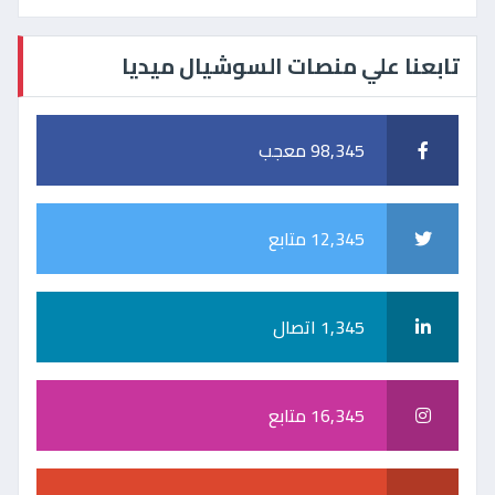
تابعنا علي منصات السوشيال ميديا
98,345 معجب
12,345 متابع
1,345 اتصال
16,345 متابع