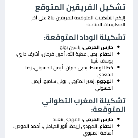
تشكيل الفريقين المتوقع
إليكم التشكيلات المتوقعة للفريقين بناءً على آخر
المعلومات المتاحة:
تشكيلة الوداد المتوقعة:
حارس المرمى
: ياسين بونو
الدفاع
: يحيى عطية الله، أمين فرحان، أشرف داري،
يوسف شينا
خط الوسط
: يحيى جبران، أيمن الحسوني، رضا
الجعدي
الهجوم
: زهير المترجي، بولي سامبو، أيمن
الحسوني
تشكيلة المغرب التطواني
المتوقعة:
حارس المرمى
: المهدي بنعبيد
الدفاع
: المهدي زريدة، أنور الخياطي، أحمد المودن،
أسامة المليوي