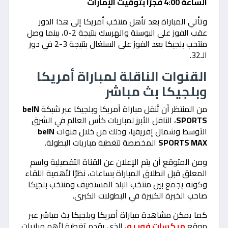
الساعة 4:00 فجرًا بتوقيت الإمارات
وتأتي المباراة بعد تأهل منتخب أمريكا إلى هذا الدور
عقب الفوز على البوسنة والهرسك بنتيجة 2-0، بينما وصل
منتخب بلجيكا بعد الفوز على السنغال بنتيجة 3-2 في دور
الـ32.
القنوات الناقلة لمباراة أمريكا
وبلجيكا بث مباشر
من المنتظر أن تُنقل مباراة أمريكا وبلجيكا عبر شبكة
beIN
SPORTS
، الناقل الأبرز لمباريات كأس العالم في الشرق
الأوسط وشمال إفريقيا، وذلك من خلال قنوات
beIN
SPORTS MAX
المخصصة لتغطية مباريات البطولة.
ومن المتوقع أن يتم الإعلان عن القناة التفصيلية واسم
المعلق قبل انطلاق المباراة بساعات، نظرًا لأهمية اللقاء
وكونه يجمع بين منتخب البلد المستضيف ومنتخب بلجيكا
صاحب الخبرة الكبيرة في البطولات الكبرى.
كما يمكن مشاهدة مباراة أمريكا وبلجيكا بث مباشر عبر
موقع
ميكسات فور يو
، الذي يقدم تغطية لأهم مباريات