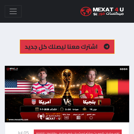
اشترك معنا ليصلك كل جديد
Jul 05,
اهم مباريات اليوم بث مباشر |ميكسات فور يو لايف والقنوات الناقلة