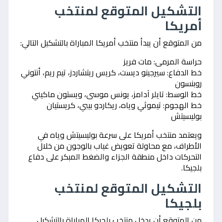
التشكيل المتوقع لمنتخب
أمريكا
من المتوقع أن يبدأ منتخب أمريكا المباراة بالتشكيل التالي:
حراسة المرمى: مات فريز
خط الدفاع: سيرجينو ديست، كريس ريتشاردز، تيم ريم، أنتوني
روبنسون
خط الوسط: تايلر آدامز، يونس موسى، ويستون ماكيني
خط الهجوم: تيموثي وياه، ريكاردو بيبي، كريستيان
بوليسيتش
ويعتمد منتخب أمريكا على سرعة بوليسيتش وياه في
الأطراف، مع محاولة تعويض غياب بالوجون من خلال
التحركات داخل منطقة الجزاء والضغط المبكر على دفاع
بلجيكا.
التشكيل المتوقع لمنتخب
بلجيكا
من المتوقع أن يدخل منتخب بلجيكا المباراة بالتشكيل