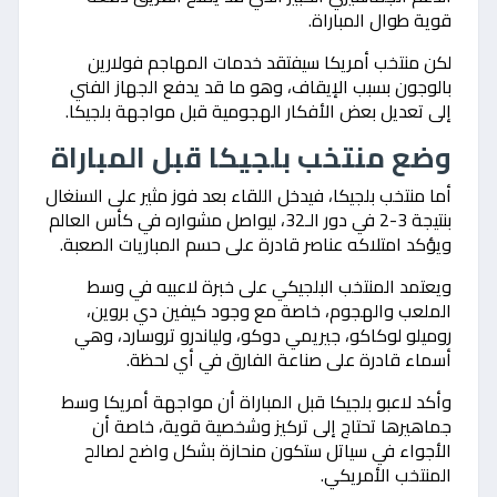
قوية طوال المباراة.
لكن منتخب أمريكا سيفتقد خدمات المهاجم فولارين
بالوجون بسبب الإيقاف، وهو ما قد يدفع الجهاز الفني
إلى تعديل بعض الأفكار الهجومية قبل مواجهة بلجيكا.
وضع منتخب بلجيكا قبل المباراة
أما منتخب بلجيكا، فيدخل اللقاء بعد فوز مثير على السنغال
بنتيجة 3-2 في دور الـ32، ليواصل مشواره في كأس العالم
ويؤكد امتلاكه عناصر قادرة على حسم المباريات الصعبة.
ويعتمد المنتخب البلجيكي على خبرة لاعبيه في وسط
الملعب والهجوم، خاصة مع وجود كيفين دي بروين،
روميلو لوكاكو، جيريمي دوكو، ولياندرو تروسارد، وهي
أسماء قادرة على صناعة الفارق في أي لحظة.
وأكد لاعبو بلجيكا قبل المباراة أن مواجهة أمريكا وسط
جماهيرها تحتاج إلى تركيز وشخصية قوية، خاصة أن
الأجواء في سياتل ستكون منحازة بشكل واضح لصالح
المنتخب الأمريكي.