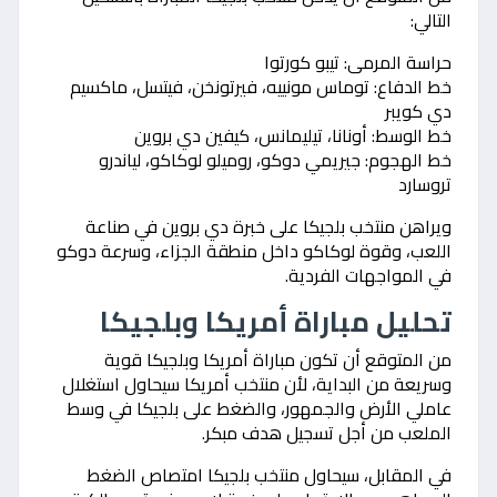
التالي:
حراسة المرمى: تيبو كورتوا
خط الدفاع: توماس مونييه، فيرتونخن، فيتسل، ماكسيم
دي كويبر
خط الوسط: أونانا، تيليمانس، كيفين دي بروين
خط الهجوم: جيريمي دوكو، روميلو لوكاكو، لياندرو
تروسارد
ويراهن منتخب بلجيكا على خبرة دي بروين في صناعة
اللعب، وقوة لوكاكو داخل منطقة الجزاء، وسرعة دوكو
في المواجهات الفردية.
تحليل مباراة أمريكا وبلجيكا
من المتوقع أن تكون مباراة أمريكا وبلجيكا قوية
وسريعة من البداية، لأن منتخب أمريكا سيحاول استغلال
عاملي الأرض والجمهور، والضغط على بلجيكا في وسط
الملعب من أجل تسجيل هدف مبكر.
في المقابل، سيحاول منتخب بلجيكا امتصاص الضغط