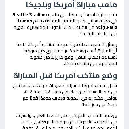
ملعب مباراة أمريكا وبلجيكا
تقام مباراة أمريكا وبلجيكا على ملعب
Seattle Stadium
في مدينة سياتل، وهو الملعب المعروف باسم
Lumen
Field
، ويُعد من الملاعب ذات الأجواء الجماهيرية القوية
في الولايات المتحدة.
ويمثل الملعب نقطة قوة مهمة لمنتخب أمريكا، خاصة
أن المباراة تُلعب وسط حضور جماهيري كبير متوقع
لمساندة أصحاب الأرض، وهو ما يزيد من صعوبة
المواجهة على منتخب بلجيكا.
وضع منتخب أمريكا قبل المباراة
يدخل منتخب أمريكا المباراة بمعنويات مرتفعة بعدما نجح
في عبور البوسنة والهرسك في دور الـ32 بنتيجة 2-0،
ليواصل مشواره في البطولة ويضرب موعدًا قويًا مع
بلجيكا في دور الـ16.
ويعتمد المنتخب الأمريكي على الضغط العالي، والسرعة
في الأطراف، والتحولات الهجومية السريعة، إلى جانب
الدعم الجماهيري الكبير الذي قد يمنح الفريق دفعة