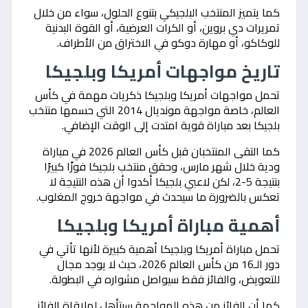
كما يتميز المنتخب البلجيكي بتنوع الحلول، سواء من خلال
تمريرات دي بروين، أو الكرات العرضية، أو القوة البدنية
للوكاكو، أو مهارة دوكو في الاختراق من الأطراف.
تاريخ مواجهات أمريكا وبلجيكا
تحمل مواجهات أمريكا وبلجيكا ذكريات مهمة في كأس
العالم، خاصة مواجهة مونديال 2014 التي حسمها منتخب
بلجيكا بعد مباراة قوية امتدت إلى الوقت الإضافي.
كما التقى المنتخبان قبل كأس العالم 2026 في مباراة
ودية خلال شهر مارس، وحقق منتخب بلجيكا فوزًا كبيرًا
بنتيجة 5-2، لكن لاعبي بلجيكا أكدوا أن هذه النتيجة لا
تعكس بالضرورة ما سيحدث في مواجهة خروج المغلوب.
أهمية مباراة أمريكا وبلجيكا
تحمل مباراة أمريكا وبلجيكا أهمية كبيرة لأنها تأتي في
دور الـ16 من كأس العالم 2026، حيث لا يوجد مجال
للتعويض، والفائز فقط سيواصل مشواره في البطولة.
كما أن الفائز من هذه المواجهة سيتأهل لملاقاة الفائز