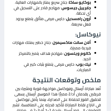
بوكايو ساكا
: جناح سريع يمتاز بالمهارات العالية.
جابرييل جيسوس
: مهاجم قادر على التسجيل في
أي لحظة.
آرون رامسديل
: حارس مرمى متألق يتمتع بردود
فعل سريعة.
نيوكاسل:
ألان سانت ماكسيمين
: جناح خطير يمتلك مهارات
فردية مميزة.
كالوم ويلسون
: مهاجم هداف يتميز بالتمركز
الجيد.
نيك بوب
: حارس مرمى يتمتع بثبات كبير في
المباريات.
ملخص وتوقعات النتيجة
تُعد مباراة أرسنال ونيوكاسل مواجهة قوية ومثيرة بين
فريقين يقدمان أداءً مميزًا هذا الموسم. أرسنال يسعى
لتحقيق الفوز للحفاظ على الصدارة، بينما يأمل نيوكاسل
في انتزاع نقاط المباراة لتأكيد قدرته على المنافسة. تشير
التوقعات إلى فوز أرسنال بنتيجة 2-1 أو 3-2 في مباراة