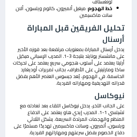
لونغستاف
خط الهجوم
: ميغيل ألميرون، كالوم ويلسون، ألان
سانت ماكسيمين
تحليل الفريقين قبل المباراة
أرسنال
يدخل أرسنال المباراة بمعنويات مرتفعة بعد فوزه الأخير
على مانشستر يونايتد بنتيجة 3-1. المدرب الإسباني ميكيل
أرتيتا يعتمد على أسلوب هجومي سريع يعتمد على تحركات
ساكا ومارتينيلي على الأطراف، بجانب تمريرات أوديغارد
الحاسمة. في الهجوم، يُعد جيسوس العنصر الأهم بفضل
قدراته التهديفية ومهاراته الفردية.
نيوكاسل
على الجانب الآخر، يدخل نيوكاسل اللقاء بعد تعادله مع
تشيلسي 1-1. المدرب إيدي هاو يعتمد على الدفاع
المنظم والهجمات المرتدة السريعة. يشكل الثلاثي
ويلسون، ألميرون، وسانت ماكسيمين تهديدًا مستمرًا على
دفاع الخصوم بفضل سرعتهم ومهاراتهم الفردية.