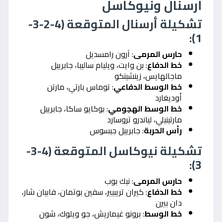
أرسنال ونيوكاسل
تشكيلة أرسنال المتوقعة (4-2-3-
1):
حارس المرمى
: آرون رامسديل
خط الدفاع
: بن وايت، ويليام ساليبا، جابرييل
ماجالهايس، زينشينكو
خط الوسط الدفاعي
: توماس بارتي، مارتن
أوديغارد
خط الوسط الهجومي
: بوكايو ساكا، جابرييل
مارتينيلي، لياندرو تروسارد
رأس الحربة
: جابرييل جيسوس
تشكيلة نيوكاسل المتوقعة (4-3-
3):
حارس المرمى
: نيك بوب
خط الدفاع
: كيران تريبيير، سفين بوتمان، فابيان شار،
دان بيرن
خط الوسط
: برونو غيماريش، جو ويلوك، شون