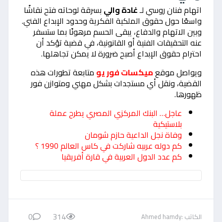
اتهام فنان روسي لـ
غادة والي
بسرقة لوحاته فتح نقاشًا
واسعًا حول حقوق الملكية الفكرية وحدود الإبداع الفني.
وبين الاتهام والدفاع، يبقى الحسم مرهونًا بما ستسفر
عنه التحقيقات الفنية أو القانونية، في قضية تؤكد أن
احترام حقوق الإبداع أصبح ضرورة لا يمكن تجاهلها.
ويواصل موقع
ميكسات فور يو
متابعة تطورات هذه
القضية، ونقل أي مستجدات بشكل مهني ومتوازن فور
ظهورها.
عاجل… البنك المركزي المصري يطرح عملة
بلاستيكية
وفاة نجل الداعية حازم شومان
كم دوله عربيه شاركت في كاس العالم 1990 ؟
كم عدد الدول العربية في قارة أفريقيا
0
314
الكاتب :Ahmed hamdy