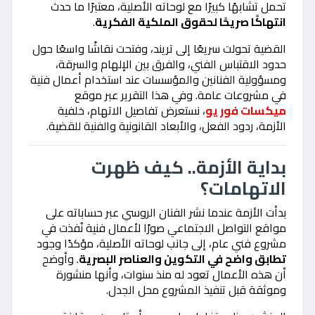
تحمل تشابهًا كبيرًا مع لوحاته الأصلية، معتبرًا ما حدث
انتهاكًا صريحًا لحقوق الملكية الفكرية
.
القضية تحولت سريعًا إلى تريند، وفتحت نقاشًا واسعًا حول
حدود الاقتباس الفني، والفرق بين الإلهام والسرقة،
ومسؤولية الفنانين والمؤسسات عند استخدام أعمال فنية
في مشروعات عامة. وفي هذا التقرير عبر موقع
ميكسات فور يو
، نستعرض تفاصيل الاتهام، خلفية
الأزمة، ردود الفعل، والأبعاد القانونية والفنية للقضية.
بداية الأزمة.. كيف ظهرت
الاتهامات؟
بدأت الأزمة عندما نشر الفنان الروسي عبر حساباته على
مواقع التواصل الاجتماعي صورًا لأعمال فنية نُفذت في
مشروع فني عام، إلى جانب لوحاته الأصلية، مؤكدًا وجود
تطابق واضح في التكوين والعناصر البصرية
. وأوضح
أن هذه الأعمال تعود له منذ سنوات، وأنها منشورة
وموثقة قبل تنفيذ المشروع محل الجدل.