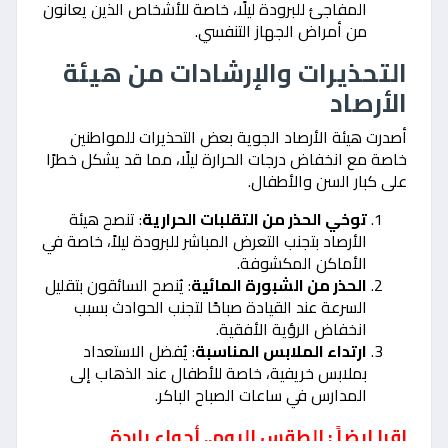
المفاجئ للبرودة ليلًا، خاصة للأشخاص الذين يعانون
من أمراض الجهاز التنفسي.
التحذيرات والإرشادات من هيئة
الأرصاد
أصدرت هيئة الأرصاد الجوية بعض التحذيرات للمواطنين
خاصة مع انخفاض درجات الحرارة ليلًا، مما قد يشكل خطرًا
على كبار السن والأطفال.
توخي الحذر من التقلبات الحرارية
: تنصح هيئة
الأرصاد بتجنب التعرض المباشر للبرودة ليلاً، خاصة في
الأماكن المكشوفة.
الحذر من الشبورة المائية
: يُنصح السائقون بتقليل
السرعة عند القيادة صباحًا لتجنب الحوادث بسبب
انخفاض الرؤية الأفقية.
ارتداء الملابس المناسبة
: يُفضل الاستعداد
بملابس خريفية، خاصة للأطفال عند الذهاب إلى
المدارس في ساعات الصباح الباكر.
اقرا ايضاً : الطقس اليوم.. أجواء باردة