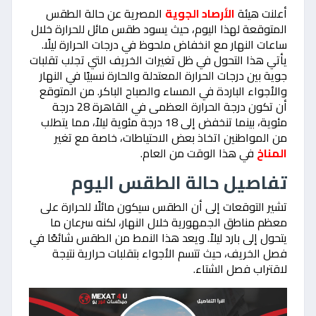
أعلنت هيئة
الأرصاد الجوية
المصرية عن حالة الطقس
المتوقعة لهذا اليوم، حيث يسود طقس مائل للحرارة خلال
ساعات النهار مع انخفاض ملحوظ في درجات الحرارة ليلًا.
يأتي هذا التحول في ظل تغيرات الخريف التي تجلب تقلبات
جوية بين درجات الحرارة المعتدلة والحارة نسبيًا في النهار
والأجواء الباردة في المساء والصباح الباكر. من المتوقع
أن تكون درجة الحرارة العظمى في القاهرة 28 درجة
مئوية، بينما تنخفض إلى 18 درجة مئوية ليلاً، مما يتطلب
من المواطنين اتخاذ بعض الاحتياطات، خاصة مع تغير
المناخ
في هذا الوقت من العام.
تفاصيل حالة الطقس اليوم
تشير التوقعات إلى أن الطقس سيكون مائلًا للحرارة على
معظم مناطق الجمهورية خلال النهار، لكنه سرعان ما
يتحول إلى بارد ليلاً. ويعد هذا النمط من الطقس شائعًا في
فصل الخريف، حيث تتسم الأجواء بتقلبات حرارية نتيجة
لاقتراب فصل الشتاء.