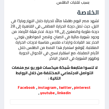
بسبب تقلبات الطقس.
الخلاصة
تشهد مصر اليوم طقسًا مائلًا للحرارة خلال النهار وباردًا في
الليل، حيث تصل درجة الحرارة العظمى في القاهرة إلى 28
درجة مئوية والصغرى إلى 18 درجة. تحذر هيئة الأرصاد من
وجود شبورة مائية في الصباح، وتنصح المواطنين بتوخي
الحذر عند القيادة وارتداء ملابس مناسبة لدرجات الحرارة
المتقلبة. يُتوقع استمرار هذا النمط من الطقس خلال
الأيام المقبلة، مع استقرار نسبي في الأحوال الجوية
وظهور الشبورة في الصباح الباكر.
لا تنسوا متابعة شبكة ميكسات فور يو عبر منصات
التواصل الاجتماعي المختلفة من خلال الروابط
التالية :
Facebook
,
instagram
,
twitter
,
pinterest
,
youtube
,
linkedin