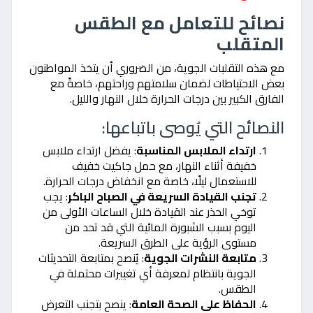
نصائح للتعامل مع الطقس
المتقلب
مع هذه التقلبات الجوية، من الضروري أن يتخذ المواطنون
بعض الاحتياطات لضمان سلامتهم وراحتهم، خاصةً مع
الفارق الكبير بين درجات الحرارة خلال النهار والليل.
النصائح التي يُوصى باتباعها:
ارتداء الملابس المناسبة
: يفضل ارتداء ملابس
خفيفة أثناء النهار، مع حمل جاكيت خفيف
للاستعمال ليلًا، خاصة مع انخفاض درجات الحرارة.
تجنب القيادة السريعة في الصباح الباكر
: يجب
توخي الحذر عند القيادة خلال الساعات الأولى من
اليوم بسبب الشبورة المائية التي قد تحد من
مستوى الرؤية على الطرق السريعة.
متابعة النشرات الجوية
: يُنصح بمتابعة التحديثات
الجوية بانتظام لمعرفة أي تغييرات محتملة في
الطقس.
الحفاظ على الصحة العامة
: ينصح بتجنب التعرض