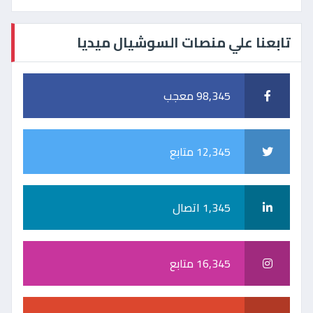
تابعنا علي منصات السوشيال ميديا
98,345 معجب
12,345 متابع
1,345 اتصال
16,345 متابع