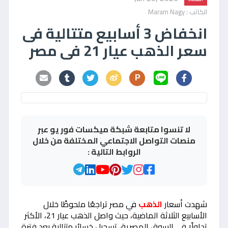
الكاتب : Maram Nagy
انخفاض 3 أسابيع متتالية فى
سعر الذهب عيار 21 فى مصر
P
لا تنسوا متابعة شبكة ميكسات فور يو عبر
منصات التواصل الاجتماعي المختلفة من خلال
الروابط التالية :
شهدت أسعار
الذهب
في مصر تراجعًا ملحوظًا خلال
الأسابيع الثلاثة الماضية، حيث واصل الذهب عيار 21، الأكثر
تداولًا في السوق المصرية، تسجيل خسائر متتالية بعد فترة