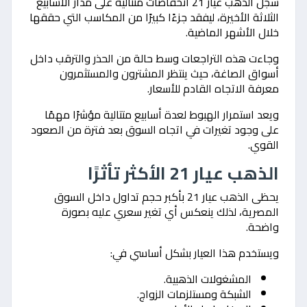
سجل الذهب عيار 21 انخفاضات متتالية على مدار الأسابيع
الثلاثة الأخيرة، ليفقد جزءًا كبيرًا من المكاسب التي حققها
خلال الأشهر الماضية.
وجاءت هذه التراجعات وسط حالة من الحذر والترقب داخل
أسواق الصاغة، حيث ينتظر المشترون والمستثمرون
معرفة الاتجاه القادم للأسعار.
ويعد استمرار الهبوط لعدة أسابيع متتالية مؤشرًا مهمًا
على وجود تغيرات في اتجاه السوق بعد فترة من الصعود
القوي.
الذهب عيار 21 الأكثر تأثرًا
يحظى الذهب عيار 21 بأكبر حجم تداول داخل السوق
المصرية، لذلك ينعكس أي تغير سعري عليه بصورة
واضحة.
ويستخدم هذا العيار بشكل أساسي في:
المشغولات الذهبية.
الشبكة ومستلزمات الزواج.