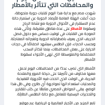
والمحافظات التي تتأثر بالأمطار
شهدت مصر مع بداية هذا اليوم تقلبات جوية ملحوظة،
حيث أعلنت الهيئة العامة للأرصاد الجوية عن استمرار حالة
عدم الاستقرار في الأحوال الجوية مع نشاط الرياح
وسقوط
الأمطار
على عدة مناطق متفرقة. وتأتي هذه
الموجة من التقلبات في توقيت حساس مع دخول فصل
الخريف الذي يعرف باضطراباته الجوية وتغيراته المفاجئة.
وبحسب الخبراء، فإن الطقس سيشهد انخفاضًا في درجات
الحرارة على بعض المحافظات، بينما تتكاثر السحب
المنخفضة والمتوسطة التي تهيئ الأجواء لسقوط
الأمطار.
الأمطار التي تضرب عددًا من المحافظات اليوم تحمل
معها مخاوف من تأثيرها على حركة المرور والملاحة
البحرية، في الوقت الذي اتخذت فيه الأجهزة التنفيذية
والمحليات استعداداتها لمواجهة أي طارئ. وفي ظل هذا
الوضع، يبقى المواطن المصري متابعًا عن كثب للتقارير
والتحذيرات الرسمية للتعامل مع حالة الطقس الطارئة.
تابع المزيد من الأخبار العالمية و الرياضية عبر موقع