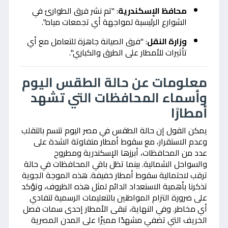
محافظ الإسكندرية
: "تم نشر فرق الطوارئ في
الشوارع الرئيسية لمواجهة أي تجمعات مياه".
وزارة النقل
: "فرق الصيانة جاهزة للتعامل مع أي
تأثيرات للأمطار على الطرق والكباري".
معلومات عن حالة الطقس اليوم
وأسماء المحافظات التي تشهد
أمطارًا
يمكن القول إن حالة الطقس في مصر اليوم تتسم بالتقلب
وعدم الاستقرار، مع سقوط أمطار متفاوتة الشدة على
عدد من المحافظات، أبرزها الإسكندرية ومطروح
والسواحل الشمالية. بينما تظل باقي المحافظات في حالة
ترقب لاحتمالية سقوط أمطار خفيفة. هذه الموجة الجوية
تذكرنا بأهمية الاستعداد الدائم لمثل هذه الظروف، وتؤكد
على ضرورة التزام المواطنين بالتعليمات الرسمية لتفادي
أي مخاطر. وفي النهاية، تبقى الأمطار إحدى سمات فصل
الخريف التي تضفي مشهدًا مميزًا على المدن المصرية