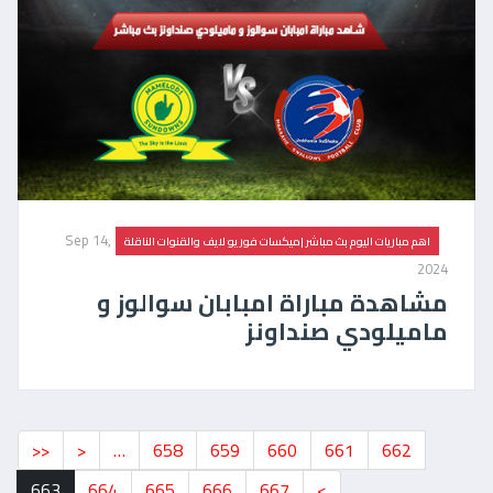
Sep 14,
اهم مباريات اليوم بث مباشر |ميكسات فور يو لايف والقنوات الناقلة
2024
مشاهدة مباراة امبابان سوالوز و
ماميلودي صنداونز
<<
<
…
658
659
660
661
662
663
664
665
666
667
>