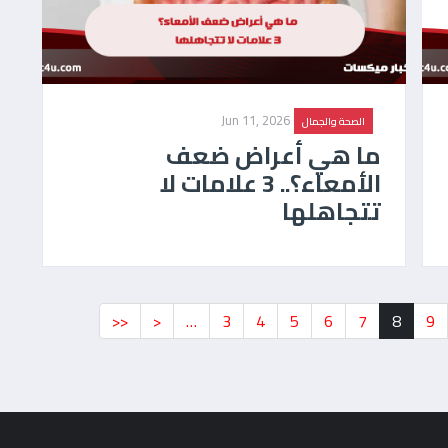
Jun 11, 2026
الصحة والجمال
ما هي أعراض ضعف
الأمعاء؟.. 3 علامات لا
تتجاهلها
<<
<
…
3
4
5
6
7
8
9