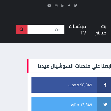
بث
ميكسات
مباشر
TV
بعنا علي منصات السوشيال ميديا
98,345 معجب
12,345 متابع