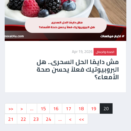
Apr 19, 2026
الصحة والجمال
مش دايمًا الحل السحرى.. هل
البروبيوتيك فعلاً يحسن صحة
الأمعاء؟
<<
<
…
15
16
17
18
19
20
21
22
23
24
…
>
>>