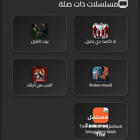
مسلسلات ذات صلة
لا كاسا دي بابيل
بيت التنين
Robin Hood
الحب من أجلك
مسلسل Taskaree The
Smugglers Web