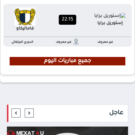
22:15
إستوريل برايا
فاماليكاو
غير معروف
غير معروف
الدوري البرتغالي
جميع مباريات اليوم
عاجل