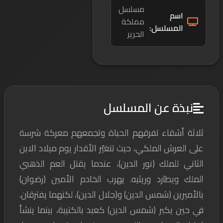
مسلسل
اسم
مملكة
المسلسل:
الحرير
نبذة عن المسلسل
ثلاثة أشقاء تفرقهم الحياة وتجمعهم معركة شرسة
على العرش الملكي، حيث تتغيّر الأقدار يوم ميلاد الابن
الثاني للملك (نور الدين)، عندما يقتل العم الذهبي
الملك ويطارد وريثيه. يهرب الخادم الأمين (رضوان)
بالأميرين (شمس الدين) و(جلال الدين)، لكنهما يفترقان.
في حين يكبر (شمس الدين) كعبد بالكتيبة، بينما ينشأ